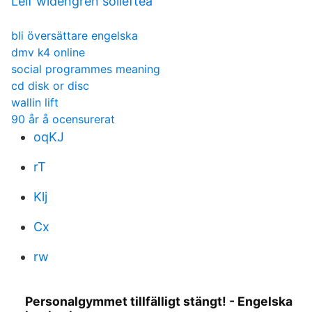
Leif widengren sollefteå
bli översättare engelska
dmv k4 online
social programmes meaning
cd disk or disc
wallin lift
90 år å ocensurerat
oqKJ
rT
Klj
Cx
rw
Personalgymmet tillfälligt stängt! - Engelska