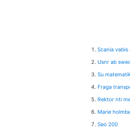
Scania vabis 
Usnr ab swe
Su matemati
Fraga transp
Rektor nti m
Marie holmb
Seo 200