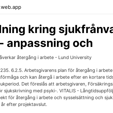
.web.app
ning kring sjukfrånv
- anpassning och
åverkar återgång i arbete - Lund University
35. 6.2.5. Arbetsgivarens plan för återgång i arbete
sförmåga och kan återgå i arbete efter en kortare tid
jukperiod. Det föreslås att arbetsgivaren, Försäkring
för sjukskrivning med psyki-. VITALIS - Långtidsuppföl
ekt för återgång i arbete och sysselsättning och sjuk
 år efter projektavslut.