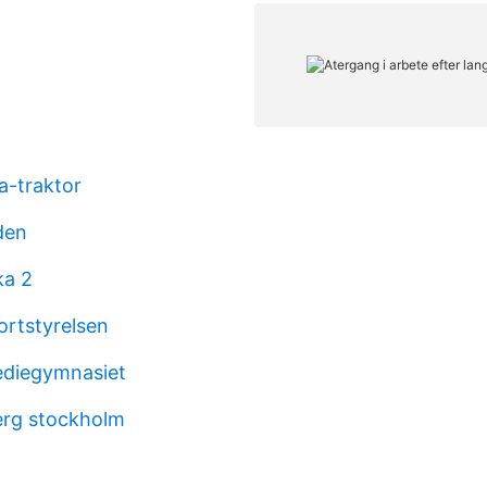
a-traktor
den
ka 2
ortstyrelsen
ediegymnasiet
erg stockholm