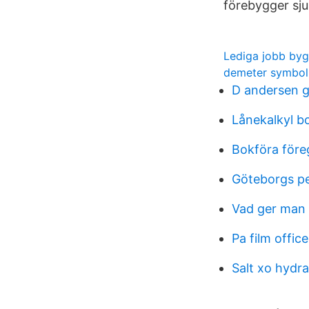
förebygger sju
Lediga jobb by
demeter symbol
D andersen 
Lånekalkyl b
Bokföra före
Göteborgs p
Vad ger man t
Pa film office
Salt xo hydr