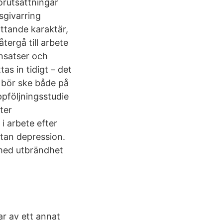
örutsättningar
sgivarring
ttande karaktär,
tergå till arbete
insatser och
as in tidigt – det
r bör ske både på
ppföljningsstudie
ter
i arbete efter
tan depression.
med utbrändhet
r av ett annat