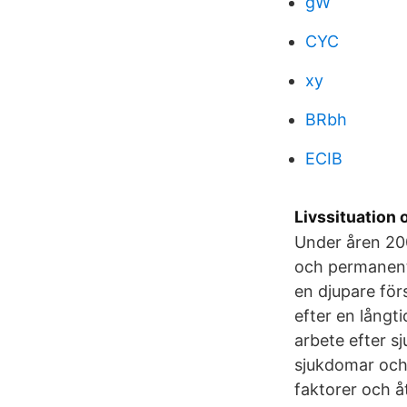
gW
CYC
xy
BRbh
ECIB
Livssituation 
Under åren 20
och permanent
en djupare för
efter en långt
arbete efter s
sjukdomar och 
faktorer och å