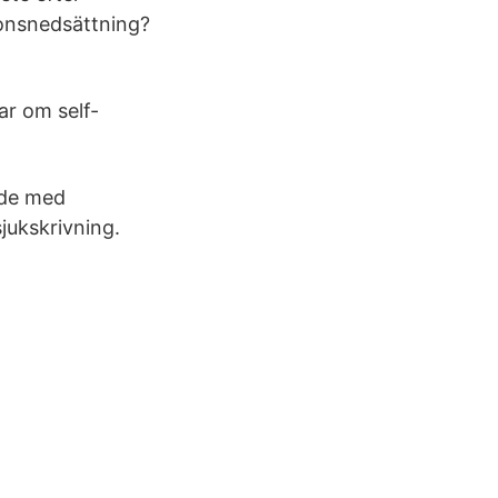
ionsnedsättning?
ar om self-
nde med
sjukskrivning.