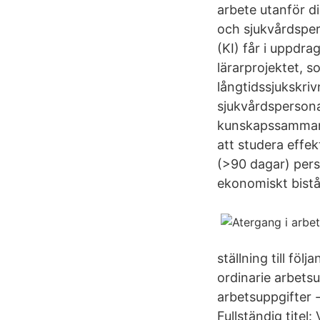
arbete utanför d
och sjukvårdsper
(KI) får i uppdr
lärarprojektet, s
långtidssjukskriv
sjukvårdspersona
kunskapssammanst
att studera effe
(>90 dagar) pers
ekonomiskt bist
ställning till föl
ordinarie arbetsu
arbetsuppgifter 
Fullständig titel: