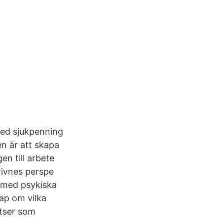
ed sjukpenning
n är att skapa
en till arbete
krivnes perspe
r med psykiska
kap om vilka
atser som