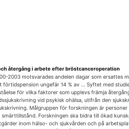
och återgång i arbete efter bröstcanceroperation
00-2003 motsvarades andelen dagar som ersattes m
 förtidspension ungefär 14 % av … Syftet med studie
ståelse för vilka faktorer som upplevs främja återgång
idssjukskrivning vid psykisk ohälsa, utifrån den sjuks
jukskrivning. Målgruppen för forskningen är persone
smärttillstånd. Forskningen ska bidra till ökad kuns
tgärder inom hälso- och sjukvården och på arbetspl