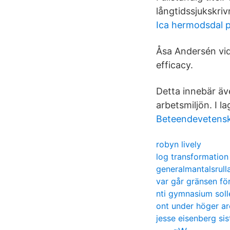
långtidssjukskri
Ica hermodsdal
Åsa Andersén vid
efficacy.
Detta innebär äv
arbetsmiljön. I l
Beteendevetensk
robyn lively
log transformation
generalmantalsrull
var går gränsen fö
nti gymnasium soll
ont under höger ar
jesse eisenberg sis