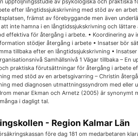
En uppföljningsstudie av psykologiska och praktiska f
bete efter långtidssjukskrivning med stöd av en arbet
tsplatsen, främst av förebyggande men även underlä
att inte hamna i en långtidssjukskrivning och lättare å
od effektiva för återgång i arbete. • Koordinering av 
rmation stödjer återgång i arbete • Insatser bör sätt
mma tillbaka efter en långtidssjukskrivning • Insatse
rganisationsnivå Samhällsnivå 1 Vägar tillbaka – En u
ch praktiska förutsättningar för återgång i arbete ef
ning med stöd av en arbetsgivarring – Christin återgå 
vning med diagnosen utmattningssyndrom med eller u
rom menar Ekman och Arnetz (2005) är synonymt 
ånga i dagligt tal.
ingskollen - Region Kalmar Län
örsäkringskassan före dag 181 om medarbetaren klara