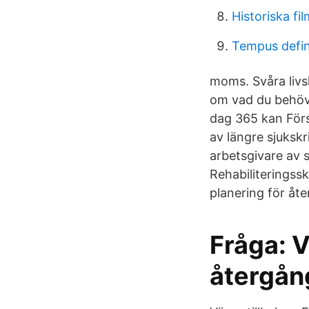
Historiska fil
Tempus defi
moms. Svåra livs
om vad du behöver
dag 365 kan Förs
av längre sjuksk
arbetsgivare av s
Rehabiliteringssk
planering för åte
Fråga: V
återgång