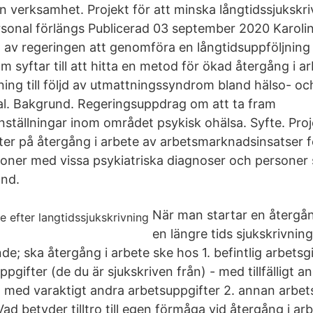
in verksamhet. Projekt för att minska långtidssjukskr
sonal förlängs Publicerad 03 september 2020 Karolins
ag av regeringen att genomföra en långtidsuppföljning
om syftar till att hitta en metod för ökad återgång i ar
ning till följd av utmattningssyndrom bland hälso- oc
l. Bakgrund. Regeringsuppdrag om att ta fram
ällningar inom området psykisk ohälsa. Syfte. Projek
kter på återgång i arbete av arbetsmarknadsinsatser f
oner med vissa psykiatriska diagnoser och personer
ånd.
När man startar en återgån
en längre tids sjukskrivnin
jande; ska återgång i arbete ske hos 1. befintlig arbets
ppgifter (de du är sjukskriven från) - med tillfälligt a
- med varaktigt andra arbetsuppgifter 2. annan arbet
 Vad betyder tilltro till egen förmåga vid återgång i ar