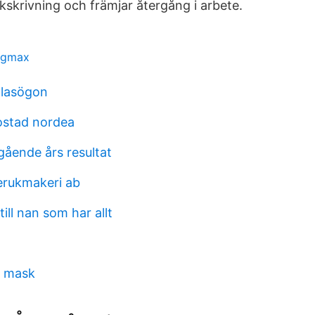
kskrivning och främjar återgång i arbete.
ggmax
glasögon
ostad nordea
gående års resultat
erukmakeri ab
ill nan som har allt
a mask