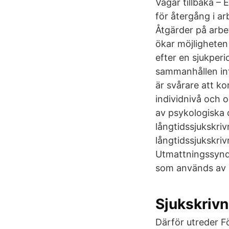
Vägar tillbaka – 
för återgång i ar
Åtgärder på arbe
ökar möjligheten 
efter en sjukperi
sammanhållen info
är svårare att ko
individnivå och o
av psykologiska o
långtidssjukskriv
långtidssjukskri
Utmattningssynd
som används av m
Sjukskrivn
Därför utreder F