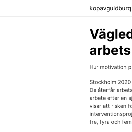
kopavguldburq
Vägled
arbets
Hur motivation p
Stockholm 2020 2
De återfår arbet
arbete efter en s
visar att risken 
interventionsproj
tre, fyra och fem