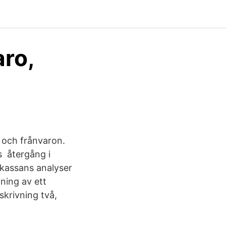
aro,
 och frånvaron.
s återgång i
skassans analyser
jning av ett
skrivning två,