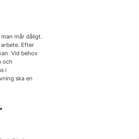
 man mår dåligt.
 arbete. Efter
 kan Vid behov
a och
as i
ivning ska en
r