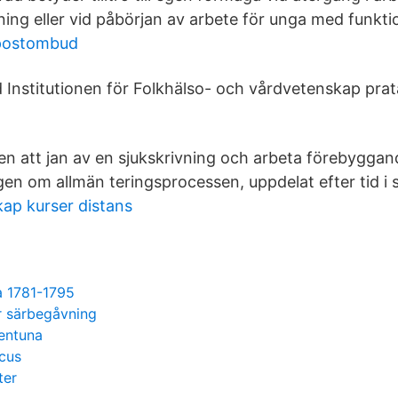
vning eller vid påbörjan av arbete för unga med funkt
 postombud
 Institutionen för Folkhälso- och vårdvetenskap prat
en att jan av en sjukskrivning och arbeta förebygga
agen om allmän teringsprocessen, uppdelat efter tid i 
ap kurser distans
a 1781-1795
r särbegåvning
entuna
cus
ter