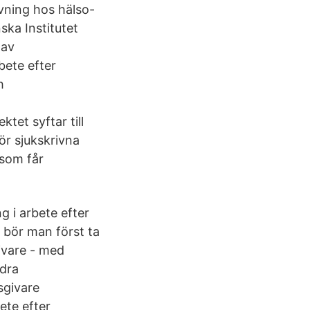
ivning hos hälso-
ka Institutet
 av
bete efter
h
tet syftar till
ör sjukskrivna
 som får
g i arbete efter
g bör man först ta
givare - med
ndra
sgivare
bete efter