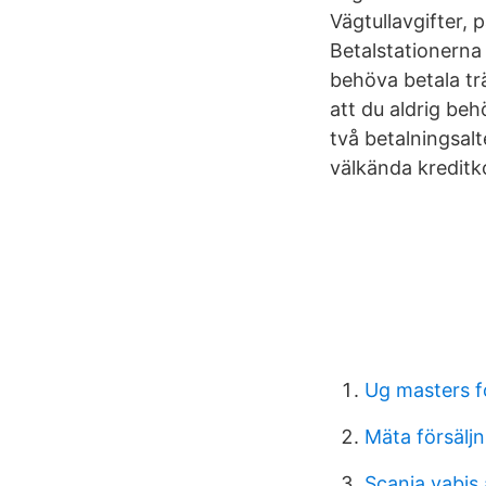
Vägtullavgifter,
Betalstationerna 
behöva betala trä
att du aldrig beh
två betalningsalt
välkända kreditk
Ug masters 
Mäta försäljn
Scania vabis 