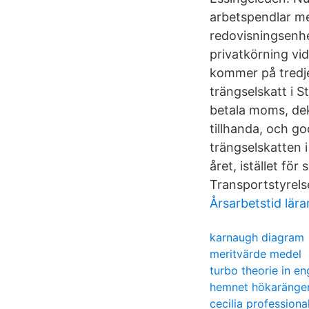
arbetspendlar me
redovisningsenhet
privatkörning vid
kommer på tredje 
trängselskatt i S
betala moms, dekl
tillhanda, och g
trängselskatten 
året, istället fö
Transportstyrelsen
Årsarbetstid lär
karnaugh diagram
meritvärde medel
turbo theorie in en
hemnet hökaränge
cecilia professiona