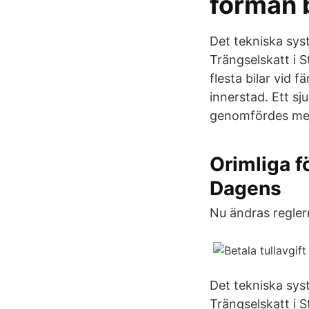
förmån 
Det tekniska syst
Trängselskatt i 
flesta bilar vid 
innerstad. Ett s
genomfördes mell
Orimliga f
Dagens
Nu ändras regler
Det tekniska syst
Trängselskatt i 