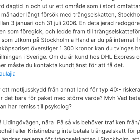
färd dagtid in och ut ur ett område som i stort omfatt
ju månader långt försök med trängselskatten, Stockh
an 3 januari och 31 juli 2006. En detaljerad redogöre
en som föregick, och ledde fram till trängselskatteför
ok som utkom på Stockholmia Handlar du på internet f
köpspriset överstiger 1 300 kronor kan du tvingas bet
tällningen i Sverige. Om du är kund hos DHL Express o
r måste du kontakta kundtjänst för att få det.
aulajia
ett motljusskydd från annat land för typ 40:- riskera
r är det bara för paket med större värde? Mvh Vad beta
 har remiss till psykolog?
å Lidingövägen, nära På så vis behöver trafiken från
redhäll eller Kristineberg inte betala trängselskatt för
 ändras reglerna för trängselskatten i Stockholm. at