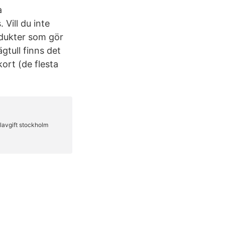
a
 Vill du inte
rodukter som gör
gtull finns det
kort (de flesta