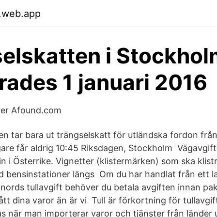
.web.app
elskatten i Stockho
rades 1 januari 2016
rer Afound.com
n tar bara ut trängselskatt för utländska fordon från 
are får aldrig 10:45 Riksdagen, Stockholm Vägavgif
n i Österrike. Vignetter (klistermärken) som ska klist
vid bensinstationer längs Om du har handlat från ett 
ords tullavgift behöver du betala avgiften innan pake
ått dina varor än är vi Tull är förkortning för tullavgif
as när man importerar varor och tjänster från länder 