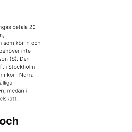
ingas betala 20
n,
on som kör in och
behöver inte
son (S). Den
ift i Stockholm
om kör i Norra
älliga
en, medan i
elskatt.
 och