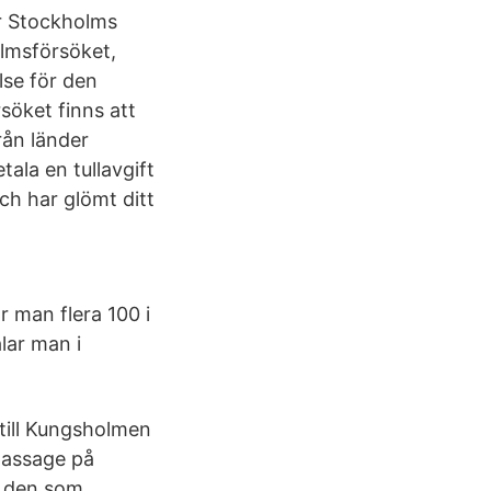
ar Stockholms
olmsförsöket,
lse för den
söket finns att
rån länder
ala en tullavgift
ch har glömt ditt
r man flera 100 i
lar man i
/till Kungsholmen
 passage på
t den som