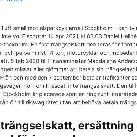
 Tuff smäll mot elsparkcyklarna i Stockholm – kan tv
 Lime Voi Elscooter 14 apr 2021, kl 08:03 Daniel Helldé
i Stockholm. En fast trängselskatt debiteras för ford
m och på på minst 14 ton, motorcyklar och mopeder 
katt. 5 feb 2020 till Finansminister Magdalena Anders
ngen missar eller glömmer att betala sin trängselavg
 Från och med den 7 september betalar trafikanter s
svägen norr om Frescati inte trängselskatt. Den tillf
 i Stockholm är placerade som en ring runt innerstad
rån ön till riksvägnätet utan att behöva betala trängs
trängselskatt, ersättning