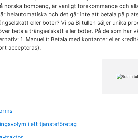
 på norska bompeng, är vanligt förekommande och all
är helautomatiska och det går inte att betala på plats.
ngselskatt eller böter? Vi på Biltullen säljer unika p
över betala trängselskatt eller böter. På de som har vä
ernativ: 1. Manuellt: Betala med kontanter eller kredit
ort accepteras).
forms
ingsvolym i ett tjänsteföretag
a-traktor