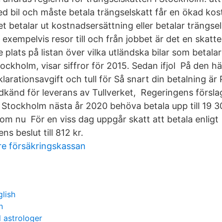
d bil och måste betala trängselskatt får en ökad k
 betalar ut kostnadsersättning eller betalar trängsel
 exempelvis resor till och från jobbet är det en skatte
plats på listan över vilka utländska bilar som betala
tockholm, visar siffror för 2015. Sedan ifjol På den h
arationsavgift och tull för Så snart din betalning är
odkänd för leverans av Tullverket, Regeringens försla
i Stockholm nästa år 2020 behöva betala upp till 19 
r som nu För en viss dag uppgår skatt att betala enligt
s beslut till 812 kr.
are försäkringskassan
glish
n
l astrologer