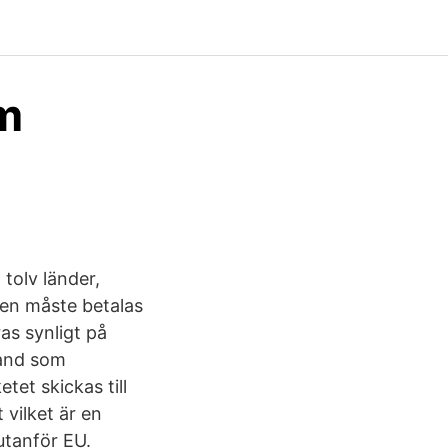
lm
tolv länder,
ten måste betalas
ras synligt på
land som
tet skickas till
t vilket är en
utanför EU.