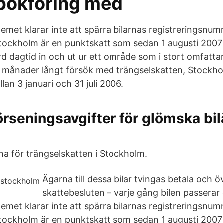
bokföring med
emet klarar inte att spärra bilarnas registreringsnum
Stockholm är en punktskatt som sedan 1 augusti 2007 
färd dagtid in och ut ur ett område som i stort omfatt
ju månader långt försök med trängselskatten, Stockh
an 3 januari och 31 juli 2006.
örseningsavgifter för glömska bil
na för trängselskatten i Stockholm.
Ägarna till dessa bilar tvingas betala och ö
skattebesluten – varje gång bilen passerar
emet klarar inte att spärra bilarnas registreringsnum
Stockholm är en punktskatt som sedan 1 augusti 2007 