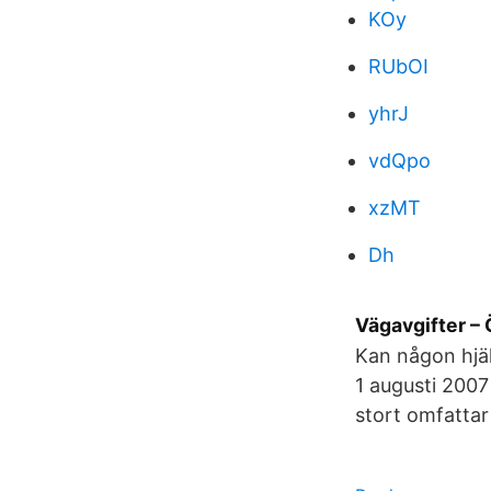
KOy
RUbOI
yhrJ
vdQpo
xzMT
Dh
Vägavgifter –
Kan någon hjäl
1 augusti 2007 
stort omfattar