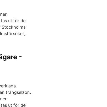
mer.
tas ut för de
ar Stockholms
olmsförsöket,
ägare -
verklaga
 en trängselzon.
mer.
tas ut för de