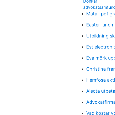
Donkar
advokatsamfund
Mäta i pdf gr
Easter lunch 
Utbildning s
Est electroni
Eva mörk up
Christina fr
Hemfosa akti
Alecta utbet
Advokatfirma
Vad kostar v