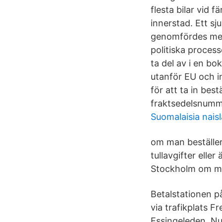
flesta bilar vid 
innerstad. Ett s
genomfördes mell
politiska process
ta del av i en b
utanför EU och in
för att ta in bes
fraktsedelsnumme
Suomalaisia naisl
om man beställer 
tullavgifter elle
Stockholm om man
Betalstationen p
via trafikplats F
Essingeleden. Nu