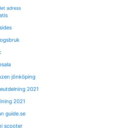
et adress
atis
sides
kogsbruk
c
psala
anzen jönköping
eutdelning 2021
alning 2021
n guide.se
oi scooter