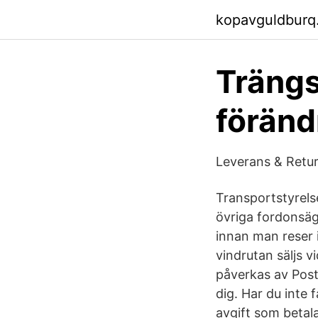
kopavguldburq
Trängs
föränd
Leverans & Retu
Transportstyrelse
övriga fordonsäg
innan man reser i
vindrutan säljs 
påverkas av Postn
dig. Har du inte f
avgift som betal