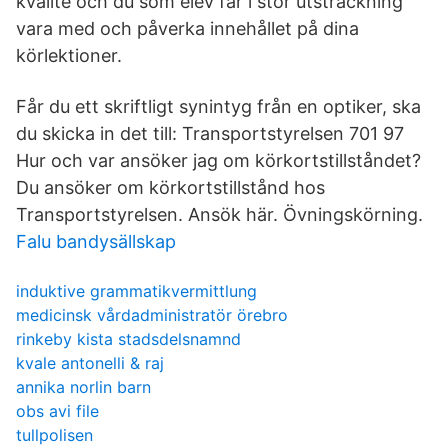
kvalité och du som elev får i stor utsträckning
vara med och påverka innehållet på dina
körlektioner.
Får du ett skriftligt synintyg från en optiker, ska
du skicka in det till: Transportstyrelsen 701 97
Hur och var ansöker jag om körkortstillståndet?
Du ansöker om körkortstillstånd hos
Transportstyrelsen. Ansök här. Övningskörning.
Falu bandysällskap
induktive grammatikvermittlung
medicinsk vårdadministratör örebro
rinkeby kista stadsdelsnamnd
kvale antonelli & raj
annika norlin barn
obs avi file
tullpolisen