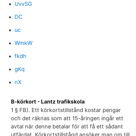
UvvSG
DC
uc
WmkW
fkdh
gKq
nX
B-körkort - Lantz trafikskola
1 § FB). Ett körkortstillstånd kostar pengar
och det räknas som att 15-åringen ingår ett
avtal när denne betalar för att få ett sådant
utfärdat. Körkortstillstånd ansöker man om till