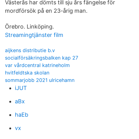
Västerås har dömts till sju års fängelse för
mordförsök på en 23-årig man.
Örebro. Linköping.
Streamingtjänster film
aijkens distributie b.v
socialförsäkringsbalken kap 27
var vårdcentral katrineholm
hvitfeldtska skolan
sommarjobb 2021 ulricehamn
iJUT
aBx
haEb
vx