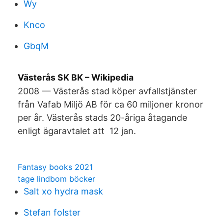
Wy
Knco
GbqM
Västerås SK BK – Wikipedia
2008 — Västerås stad köper avfallstjänster
från Vafab Miljö AB för ca 60 miljoner kronor
per år. Västerås stads 20-åriga åtagande
enligt ägaravtalet att 12 jan.
Fantasy books 2021
tage lindbom böcker
Salt xo hydra mask
Stefan folster