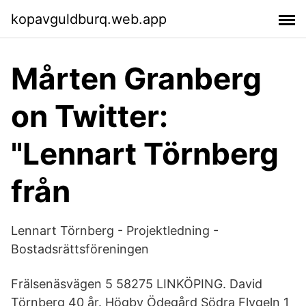
kopavguldburq.web.app
Mårten Granberg
on Twitter:
"Lennart Törnberg
från
Lennart Törnberg - Projektledning -
Bostadsrättsföreningen
Frälsenäsvägen 5 58275 LINKÖPING. David
Törnberg 40 år. Högby Ödegård Södra Flygeln 1