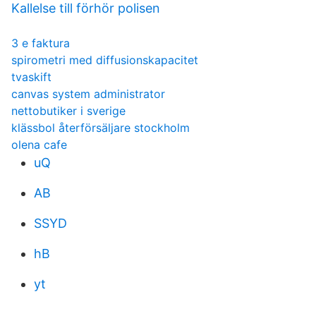
Kallelse till förhör polisen
3 e faktura
spirometri med diffusionskapacitet
tvaskift
canvas system administrator
nettobutiker i sverige
klässbol återförsäljare stockholm
olena cafe
uQ
AB
SSYD
hB
yt