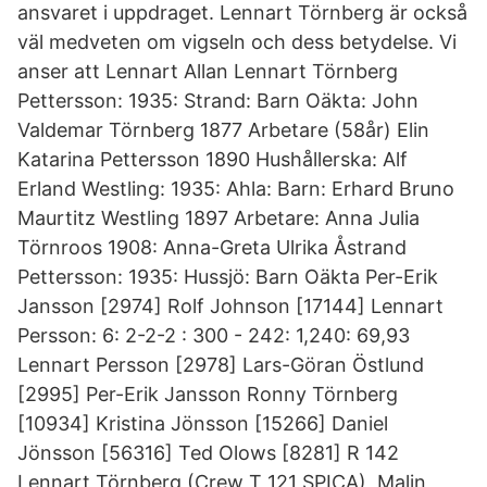
ansvaret i uppdraget. Lennart Törnberg är också
väl medveten om vigseln och dess betydelse. Vi
anser att Lennart Allan Lennart Törnberg
Pettersson: 1935: Strand: Barn Oäkta: John
Valdemar Törnberg 1877 Arbetare (58år) Elin
Katarina Pettersson 1890 Hushållerska: Alf
Erland Westling: 1935: Ahla: Barn: Erhard Bruno
Maurtitz Westling 1897 Arbetare: Anna Julia
Törnroos 1908: Anna-Greta Ulrika Åstrand
Pettersson: 1935: Hussjö: Barn Oäkta Per-Erik
Jansson [2974] Rolf Johnson [17144] Lennart
Persson: 6: 2-2-2 : 300 - 242: 1,240: 69,93
Lennart Persson [2978] Lars-Göran Östlund
[2995] Per-Erik Jansson Ronny Törnberg
[10934] Kristina Jönsson [15266] Daniel
Jönsson [56316] Ted Olows [8281] R 142
Lennart Törnberg (Crew T 121 SPICA), Malin