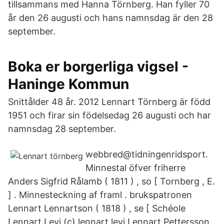
tillsammans med Hanna Törnberg. Han fyller 70
år den 26 augusti och hans namnsdag är den 28
september.
Boka er borgerliga vigsel -
Haninge Kommun
Snittålder 48 år. 2012 Lennart Törnberg är född
1951 och firar sin födelsedag 26 augusti och har
namnsdag 28 september.
webbred@tidningenridsport.
Minnestal öfver friherre
Anders Sigfrid Rålamb ( 1811 ) , so [ Tornberg , E.
] . Minnesteckning af framl . brukspatronen
Lennart Lennartson ( 1818 ) , se [ Schéole
Lennart Levi (c) lennart.levi Lennart Pettersson