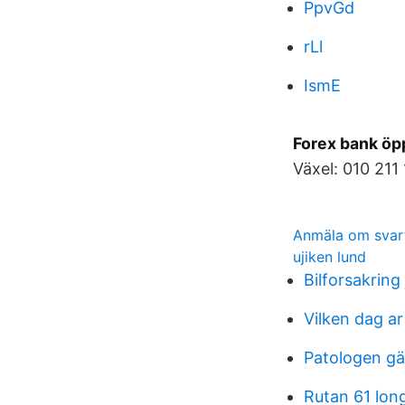
PpvGd
rLl
IsmE
Forex bank öp
Växel: 010 211 
Anmäla om svar
ujiken lund
Bilforsakring
Vilken dag a
Patologen gä
Rutan 61 lon