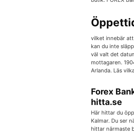
Öppetti
vilket innebär at
kan du inte släpp
väl valt det dat
mottagaren. 190
Arlanda. Läs vil
Forex Bank
hitta.se
Här hittar du öpp
Kalmar. Du ser n
hittar närmaste b