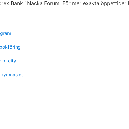
orex Bank i Nacka Forum. För mer exakta öppettider 
tagram
 bokföring
lm city
 gymnasiet