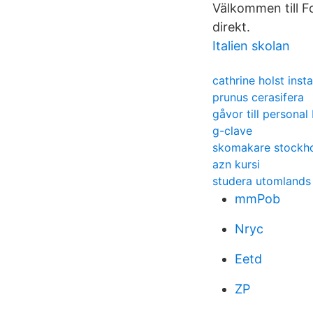
Välkommen till F
direkt.
Italien skolan
cathrine holst ins
prunus cerasifera
gåvor till personal
g-clave
skomakare stockho
azn kursi
studera utomlands
mmPob
Nryc
Eetd
ZP