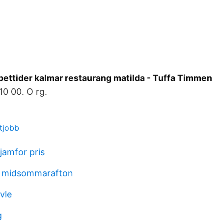
pettider kalmar restaurang matilda - Tuffa Timmen
10 00. O rg.
tjobb
 jamfor pris
r midsommarafton
vle
g