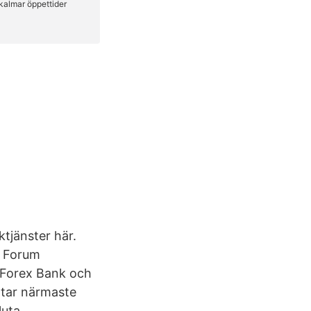
tjänster här.
a Forum
l Forex Bank och
ttar närmaste
uta.