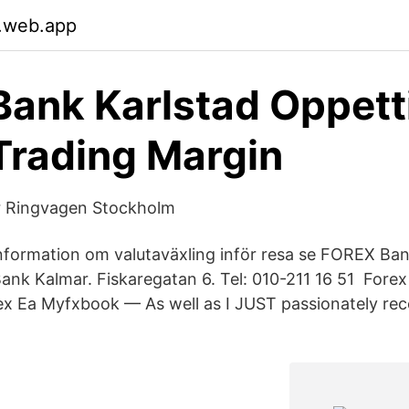
.web.app
Bank Karlstad Oppett
Trading Margin
r Ringvagen Stockholm
information om valutaväxling inför resa se FOREX Ban
nk Kalmar. Fiskaregatan 6. Tel: 010-211 16 51 Fore
rex Ea Myfxbook — As well as I JUST passionately r