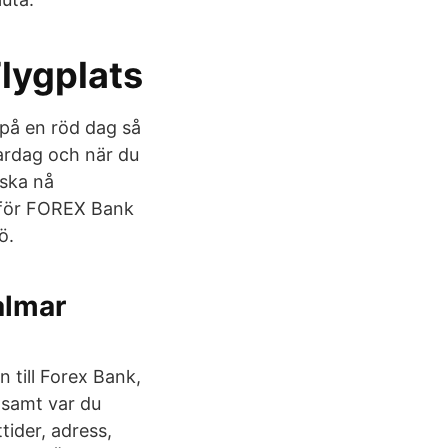
lygplats
 på en röd dag så
vardag och när du
 ska nå
 för FOREX Bank
ö.
almar
 till Forex Bank,
 samt var du
tider, adress,