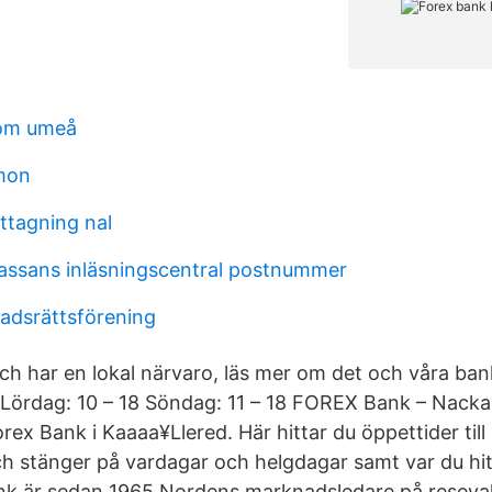
om umeå
mon
ttagning nal
assans inläsningscentral postnummer
adsrättsförening
ch har en lokal närvaro, läs mer om det och våra bank
 Lördag: 10 – 18 Söndag: 11 – 18 FOREX Bank – Nack
rex Bank i Kaaaa¥Llered. Här hittar du öppettider til
h stänger på vardagar och helgdagar samt var du hi
nk är sedan 1965 Nordens marknadsledare på reseval