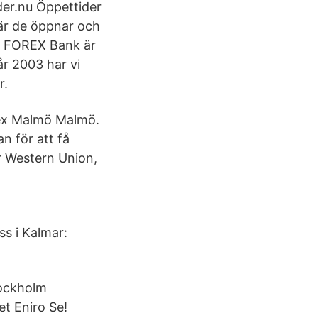
er.nu Öppettider
när de öppnar och
k. FOREX Bank är
r 2003 har vi
r.
rex Malmö Malmö.
n för att få
r Western Union,
s i Kalmar:
tockholm
t Eniro Se!