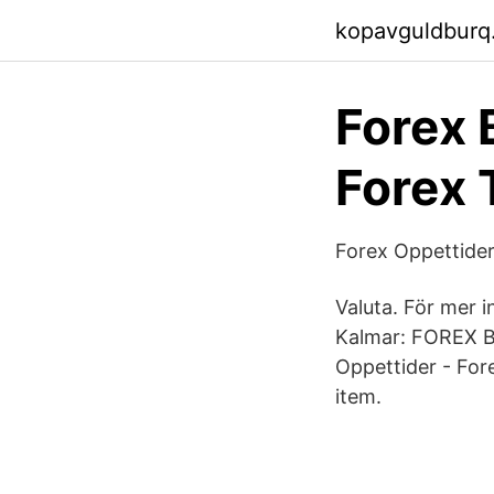
kopavguldburq
Forex 
Forex 
Forex Oppettide
Valuta. För mer 
Kalmar: FOREX Ba
Oppettider - Fo
item.