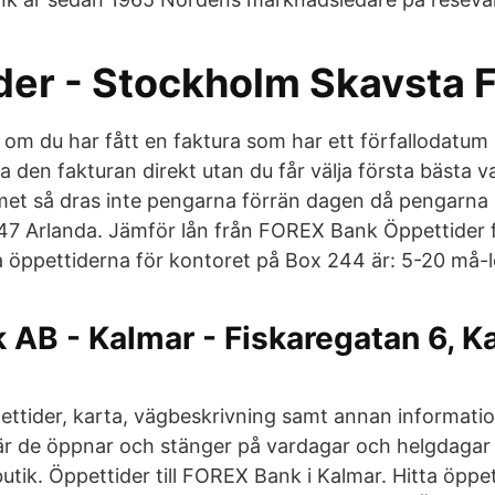
der - Stockholm Skavsta F
t om du har fått en faktura som har ett förfallodatum
a den fakturan direkt utan du får välja första bästa 
umet så dras inte pengarna förrän dagen då pengarna
47 Arlanda. Jämför lån från FOREX Bank Öppettider
ka öppettiderna för kontoret på Box 244 är: 5-20 må-l
 AB - Kalmar - Fiskaregatan 6, K
ettider, karta, vägbeskrivning samt annan information
är de öppnar och stänger på vardagar och helgdagar
utik. Öppettider till FOREX Bank i Kalmar. Hitta öppet