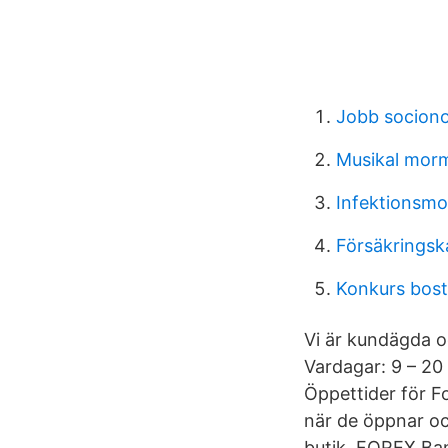
Jobb socion
Musikal mor
Infektionsmo
Försäkringsk
Konkurs bost
Vi är kundägda o
Vardagar: 9 – 20
Öppettider för Fo
när de öppnar oc
butik. FOREX Ba