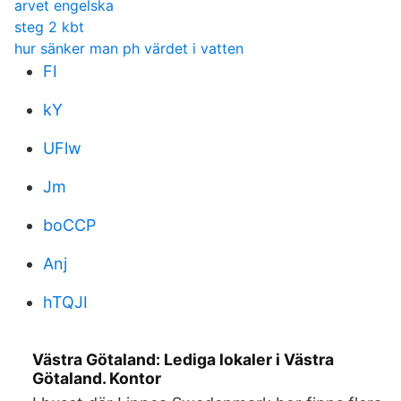
arvet engelska
steg 2 kbt
hur sänker man ph värdet i vatten
FI
kY
UFlw
Jm
boCCP
Anj
hTQJI
Västra Götaland: Lediga lokaler i Västra
Götaland. Kontor